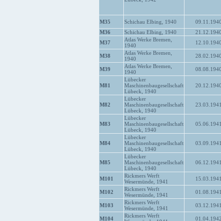
M35
Schichau Elbing, 1940
09.11.194
M36
Schichau Elbing, 1940
21.12.194
Atlas Werke Bremen,
M37
12.10.194
1940
Atlas Werke Bremen,
M38
28.02.194
1940
Atlas Werke Bremen,
M39
08.08.194
1940
Lübecker
M81
Maschinenbaugesellschaft
20.12.194
Lübeck, 1940
Lübecker
M82
Maschinenbaugesellschaft
23.03.194
Lübeck, 1940
Lübecker
M83
Maschinenbaugesellschaft
05.06.194
Lübeck, 1940
Lübecker
M84
Maschinenbaugesellschaft
03.09.194
Lübeck, 1940
Lübecker
M85
Maschinenbaugesellschaft
06.12.194
Lübeck, 1940
Rickmers Werft
M101
15.03.194
Wesermünde, 1941
Rickmers Werft
M102
01.08.194
Wesermünde, 1941
Rickmers Werft
M103
03.12.194
Wesermünde, 1941
Rickmers Werft
M104
01.04.194