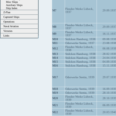
Misc Ships
Auxiliary Ships
Ship Index
Flender-Werke Lübeck,
M7
29.09.193
1937
Z-Plan
Captured Ships
Operations
Flender-Werke Lübeck,
Naval Aviation
M8
29.09.193
1937
Victories
Flender-Werke Lübeck,
M9
16.11.193
1937
Links
M10
Stülcken Hamburg, 1938
09.08.193
M11
Oderwerke Stettin, 1937
23.08.193
Flender-Werke Lübeck,
M12
06.08.193
1938
M13
Stülcken Hamburg, 1938
28.02.193
M14
Stülcken Hamburg, 1938
24.04.193
M15
Stülcken Hamburg, 1938
04.09.193
M16
Stülcken Hamburg, 1938
15.11.193
M17
Oderwerke Stettin, 1939
29.07.193
M18
Oderwerke Stettin, 1939
16.09.193
M19
Oderwerke Stettin, 1939
28.10.193
Flender-Werke Lübeck,
M20
28.10.193
1939
Flender-Werke Lübeck,
M21
06.09.193
1939
Flender-Werke Lübeck,
M22
20.03.194
1939