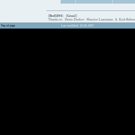
[
BreElf94
] [
Groe2
]
Thanks to: Denis Zhukov Maurice Laarmann A. Kyd-Rebe
Top of page
Last modified: 26.06.2007