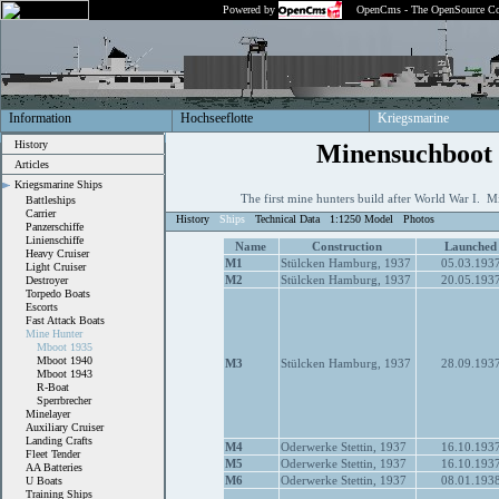
Powered by
OpenCms - The OpenSource Co
Information
Hochseeflotte
Kriegsmarine
History
Minensuchboot
Articles
Kriegsmarine Ships
The first mine hunters build after World War I.
Battleships
Carrier
History
Ships
Technical Data
1:1250 Model
Photos
Panzerschiffe
Linienschiffe
Name
Construction
Launched
Heavy Cruiser
M1
Stülcken Hamburg, 1937
05.03.193
Light Cruiser
M2
Stülcken Hamburg, 1937
20.05.193
Destroyer
Torpedo Boats
Escorts
Fast Attack Boats
Mine Hunter
Mboot 1935
Mboot 1940
M3
Stülcken Hamburg, 1937
28.09.193
Mboot 1943
R-Boat
Sperrbrecher
Minelayer
Auxiliary Cruiser
Landing Crafts
M4
Oderwerke Stettin, 1937
16.10.193
Fleet Tender
M5
Oderwerke Stettin, 1937
16.10.193
AA Batteries
M6
Oderwerke Stettin, 1937
08.01.193
U Boats
Training Ships