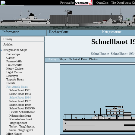
Powered by
OpenCms - The OpenSource Co
Information
Hochseeflotte
Kriegsmarine
History
Schnellboot 1
Articles
Kriegsmarine Ships
Schnellboote Schnellboot 193
Battleships
Carrier
History
Ships
Technical Data
Photos
Panzerschiffe
Linienschiffe
Heavy Cruiser
Light Cruiser
Destroyer
Torpedo Boats
Escorts
Fast Attack Boats
Schnellboot 1931
Schnellboot 1933
Schnellboot 1934
Schnellboot 1937
Schnellboot 1939
Schnellboot 1939/40
Leichte Schnellboote
Küstenminenleger
Kleinstschnellboot
Tragflügelboot
Turboj. Tragflügelbt.
Subm. Tragflügelbt.
Mine Hunter