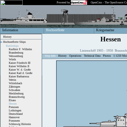
Powered by
OpenCms - The OpenSource Co
Information
Hochseeflotte
Kriegsmarine
History
Hessen
Hochseeflotte Ships
Battleships
Kurfürst F. Wilhelm
Linienschiff 1905 - 1950 Braunsc
Brandenburg
Ship Info
History
Operations
Technical Data
Photos
1:1250 Mod
Weissenburg
Wörth
Kaiser Friedrich III
Kaiser Wilhelm II
Kaiser W. d. Große
Kaiser Karl d. Große
Kaiser Barbarossa
Wettin
Wittelsbach
Zähringen
Schwaben
Mecklenburg
Braunschweig
Elsass
Hessen
Preussen
Lothringen
Deutschland
Hannover
Pommern
Schleswig Holstein