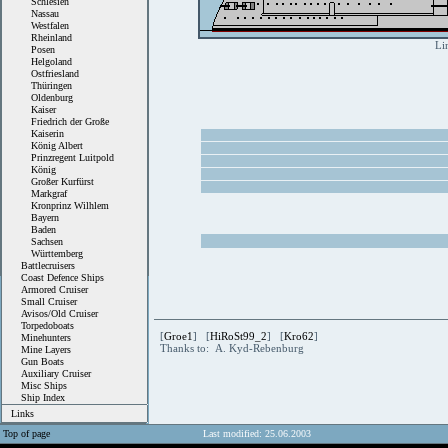
Schlesien
Nassau
Westfalen
Rheinland
Li
Posen
Helgoland
Ostfriesland
Thüringen
Oldenburg
Kaiser
Friedrich der Große
Kaiserin
König Albert
Prinzregent Luitpold
König
Großer Kurfürst
Markgraf
Kronprinz Wilhlem
Bayern
Baden
Sachsen
Württemberg
Battlecruisers
Coast Defence Ships
Armored Cruiser
Small Cruiser
Avisos/Old Cruiser
Torpedoboats
[
Groe1
] [
HiRoSt99_2
] [
Kro62
]
Minehunters
Thanks to: A. Kyd-Rebenburg
Mine Layers
Gun Boats
Auxiliary Cruiser
Misc Ships
Ship Index
Links
Top of page
Last modified: 25.06.2003