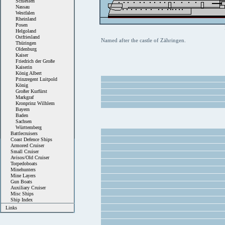
Schlesien
Nassau
Westfalen
Rheinland
Posen
Helgoland
Ostfriesland
Named after the castle of Zähringen.
Thüringen
Oldenburg
Kaiser
Friedrich der Große
Kaiserin
König Albert
Prinzregent Luitpold
König
Großer Kurfürst
Markgraf
Kronprinz Wilhlem
Bayern
Baden
Sachsen
Württemberg
Battlecruisers
Coast Defence Ships
Armored Cruiser
Small Cruiser
Avisos/Old Cruiser
Torpedoboats
Minehunters
Mine Layers
Gun Boats
Auxiliary Cruiser
Misc Ships
Ship Index
Links