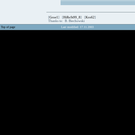
[
Groe1
] [
HiRoSt99_8
] [
Kro62
]
Thanks to: B. Biechowski
Top of page
Last modified: 17.11.2003