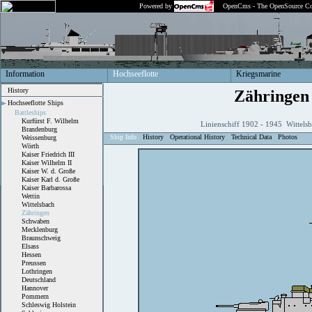
Powered by
OpenCms - The OpenSource Co
Information
Hochseeflotte
Kriegsmarine
History
Zähringen
Hochseeflotte Ships
Battleships
Kurfürst F. Wilhelm
Linienschiff 1902 - 1945 Wittels
Brandenburg
Ship Info
History
Operational History
Technical Data
Photos
Weissenburg
Wörth
Kaiser Friedrich III
Kaiser Wilhelm II
Kaiser W. d. Große
Kaiser Karl d. Große
Kaiser Barbarossa
Wettin
Wittelsbach
Zähringen
Schwaben
Mecklenburg
Braunschweig
Elsass
Hessen
Preussen
Lothringen
Deutschland
Hannover
Pommern
Schleswig Holstein