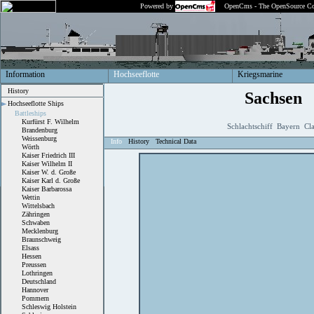
Powered by
OpenCms - The OpenSource Co
Information
Hochseeflotte
Kriegsmarine
History
Sachsen
Hochseeflotte Ships
Battleships
Kurfürst F. Wilhelm
Schlachtschiff Bayern Cla
Brandenburg
Weissenburg
Info
History
Technical Data
Wörth
Kaiser Friedrich III
Kaiser Wilhelm II
Kaiser W. d. Große
Kaiser Karl d. Große
Kaiser Barbarossa
Wettin
Wittelsbach
Zähringen
Schwaben
Mecklenburg
Braunschweig
Elsass
Hessen
Preussen
Lothringen
Deutschland
Hannover
Pommern
Schleswig Holstein