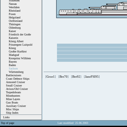
Schlesien
Nassau
Westfalen
Rheinland
Posen
Helgoland
Ostfriesland
Thüringen
Oldenburg
Kaiser
Friedrich der Große
Kaiserin
König Albert
Prinzregent Luitpold
König
Großer Kurfürst
Markgraf
Kronprinz Wilhlem
Bayern
Baden
Sachsen
Württemberg
Battlecruisers
[
Groe1
] [
Bre70
] [
Bre92
] [
JaneFSI95
]
Coast Defence Ships
Armored Cruiser
Small Cruiser
Avisos/Old Cruiser
Torpedoboats
Minehunters
Mine Layers
Gun Boats
Auxiliary Cruiser
Misc Ships
Ship Index
Links
Top of page
Last modified: 25.06.2003