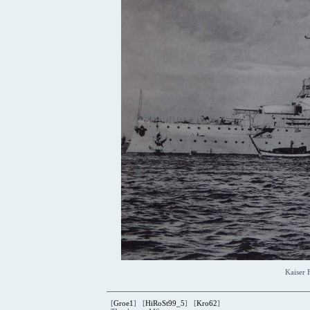
Kaiser 
[
Groe1
] [
HiRoSt99_5
] [
Kro62
]