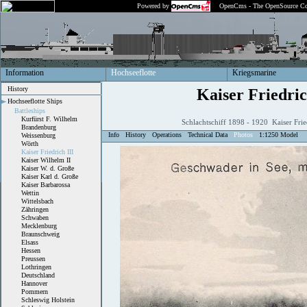
Powered by
OpenCms - The OpenSource Co
Information
Hochseeflotte
Kriegsmarine
History
Kaiser Friedric
Hochseeflotte Ships
Battleships
Kurfürst F. Wilhelm
Schlachtschiff 1898 - 1920 Kaiser Frie
Brandenburg
Info
History
Operations
Technical Data
Photos
1:1250 Model
Weissenburg
Wörth
Kaiser Friedrich III
Kaiser Wilhelm II
Kaiser W. d. Große
Kaiser Karl d. Große
Kaiser Barbarossa
Wettin
Wittelsbach
Zähringen
Schwaben
Mecklenburg
Braunschweig
Elsass
Hessen
Preussen
Lothringen
Deutschland
Hannover
Pommern
Schleswig Holstein