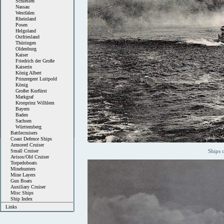
Schlesien
Nassau
Westfalen
Rheinland
Posen
Helgoland
Ostfriesland
Thüringen
Oldenburg
Kaiser
Friedrich der Große
Kaiserin
König Albert
Prinzregent Luitpold
König
Großer Kurfürst
Markgraf
Kronprinz Wilhlem
Bayern
Baden
Sachsen
Württemberg
Battlecruisers
Coast Defence Ships
Armored Cruiser
Small Cruiser
Ships 
Avisos/Old Cruiser
Torpedoboats
Minehunters
Mine Layers
Gun Boats
Auxiliary Cruiser
Misc Ships
Ship Index
Links