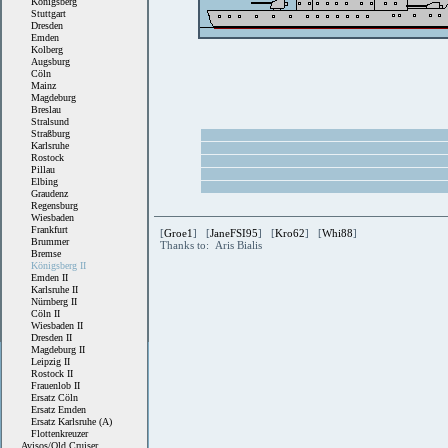
Königsberg
Stuttgart
Dresden
Emden
Kolberg
Augsburg
Cöln
Mainz
Magdeburg
Breslau
Stralsund
Straßburg
Karlsruhe
Rostock
Pillau
Elbing
Graudenz
Regensburg
Wiesbaden
Frankfurt
[
Groe1
] [
JaneFSI95
] [
Kro62
] [
Whi88
]
Brummer
Thanks to: Aris Bialis
Bremse
Königsberg II
Emden II
Karlsruhe II
Nürnberg II
Cöln II
Wiesbaden II
Dresden II
Magdeburg II
Leipzig II
Rostock II
Frauenlob II
Ersatz Cöln
Ersatz Emden
Ersatz Karlsruhe (A)
Flottenkreuzer
Avisos/Old Cruiser