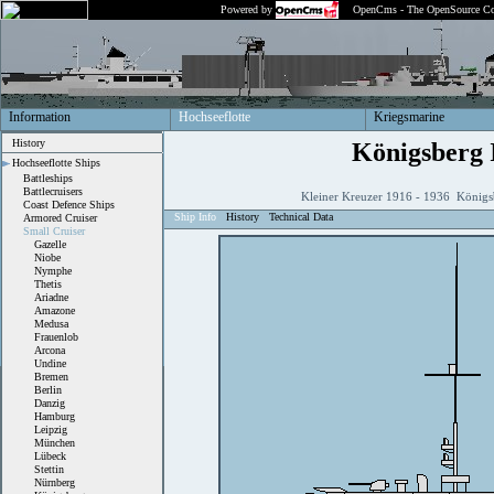
Powered by
OpenCms - The OpenSource Co
Information
Hochseeflotte
Kriegsmarine
History
Königsberg 
Hochseeflotte Ships
Battleships
Battlecruisers
Kleiner Kreuzer 1916 - 1936 Königsb
Coast Defence Ships
Ship Info
History
Technical Data
Armored Cruiser
Small Cruiser
Gazelle
Niobe
Nymphe
Thetis
Ariadne
Amazone
Medusa
Frauenlob
Arcona
Undine
Bremen
Berlin
Danzig
Hamburg
Leipzig
München
Lübeck
Stettin
Nürnberg